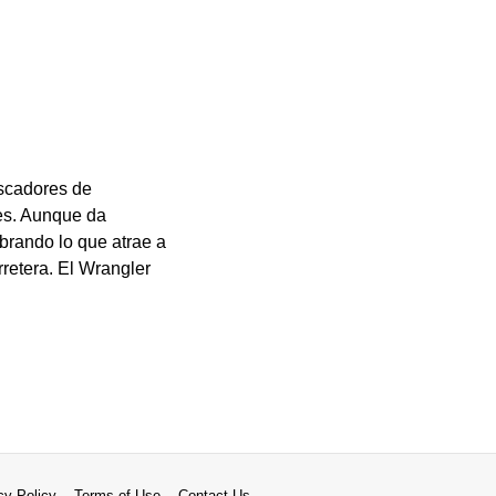
uscadores de
jes. Aunque da
brando lo que atrae a
rretera. El Wrangler
cy Policy
Terms of Use
Contact Us