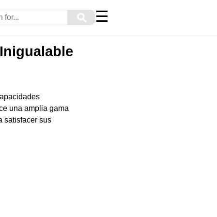
☰
⚲
Inigualable
 capacidades
ece una amplia gama
 satisfacer sus