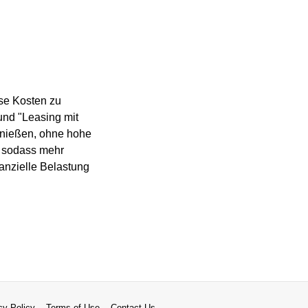
se Kosten zu
und "Leasing mit
genießen, ohne hohe
, sodass mehr
anzielle Belastung
cy Policy
Terms of Use
Contact Us