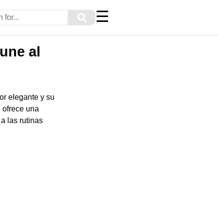
☰
⚲
 une al
or elegante y su
, ofrece una
 las rutinas