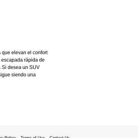
 que elevan el confort
na escapada rápida de
o. Si desea un SUV
sigue siendo una
cy Policy
Terms of Use
Contact Us